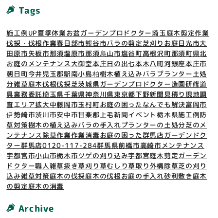
Tags
施工例UP
夏季休業
お盆
ガーデンプロドクター埼玉
庭木剪定作業
伐採・伐根作業
春日部市
熊谷市
バラの剪定
芝刈り
お庭
日光市
大
田原市
矢板市
那須塩原市
那須烏山市
塩谷町
高根沢町
那須町
県北
お庭のメンテナンス
大御堂
本庄
日の出
七本木
八町河
銀座
本庄市
朝日町
今井
児玉郡
駅南
小島
柏
樹木
植え込み
バラ
プランター土処
分
雑草
庭木
伐根
伐採
芝
茨城県
ガーデンプロドクター
造園
研修
道
具
業務委託
埼玉県
千葉県
神奈川県
東京都
下野新聞
見積り
現地調
査
エリア拡大中
藤岡市
玉村町
お庭の困ったなんでも解決
富岡市
伊勢崎市
渋川市
安中市
甘楽郡
上毛新聞
イベント
栃木県
施工例
防
草対策
樹木の植え込み
バラの手入れ
プランターの土処分
芝のメ
ンテナンス
除草作業
作業
消毒
お庭の困った
群馬店
ガーデンドク
ター群馬店
0120-117-284
群馬県
前橋市
高崎市
メンテナンス
宇都宮市
小山市
栃木市
ツゲの刈り込み
宇都宮
庭木剪定
ガーデン
ドクター
職人
雑草抜き
草刈り
草むしり
草取り
外構
除草
芝の刈り
込み
雑草対策
庭木の伐採
庭木の伐根
お庭の手入れ
砂利敷き
庭木
の剪定
庭木の消毒
Archive