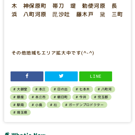
木 神保原町 帯刀 堤 勅使河原 長
浜 八町河原 毘沙吐 藤木戸 黛 三町
その他地域もエリア拡大中です(^-^)
LINE
大御堂
本庄
日の出
七本木
八町河
銀座
本庄市
朝日町
今井
児玉郡
駅南
小島
柏
ガーデンプロドクター
埼玉県