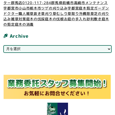
ター群馬店
0120-117-284
群馬県
前橋市
高崎市
メンテナンス
宇都宮市
小山市
栃木市
ツゲの刈り込み
宇都宮
庭木剪定
ガーデン
ドクター
職人
雑草抜き
草刈り
草むしり
草取り
外構
除草
芝の刈り
込み
雑草対策
庭木の伐採
庭木の伐根
お庭の手入れ
砂利敷き
庭木
の剪定
庭木の消毒
Archive