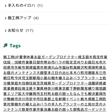
手入れのイロハ
(1)
施工例アップ
(4)
お知らせ
(17)
Tags
施工例UP
夏季休業
お盆
ガーデンプロドクター埼玉
庭木剪定作業
伐採・伐根作業
春日部市
熊谷市
バラの剪定
芝刈り
お庭
日光市
大
田原市
矢板市
那須塩原市
那須烏山市
塩谷町
高根沢町
那須町
県北
お庭のメンテナンス
大御堂
本庄
日の出
七本木
八町河
銀座
本庄市
朝日町
今井
児玉郡
駅南
小島
柏
樹木
植え込み
バラ
プランター土処
分
雑草
庭木
伐根
伐採
芝
茨城県
ガーデンプロドクター
造園
研修
道
具
業務委託
埼玉県
千葉県
神奈川県
東京都
下野新聞
見積り
現地調
査
エリア拡大中
藤岡市
玉村町
お庭の困ったなんでも解決
富岡市
伊勢崎市
渋川市
安中市
甘楽郡
上毛新聞
イベント
栃木県
施工例
防
草対策
樹木の植え込み
バラの手入れ
プランターの土処分
芝のメ
ンテナンス
除草作業
作業
消毒
お庭の困った
群馬店
ガーデンドク