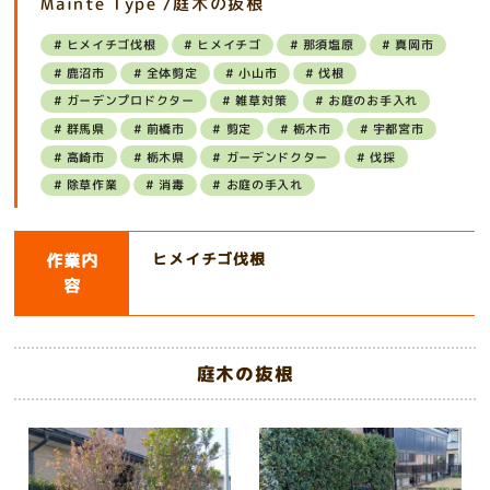
Mainte Type /庭木の抜根
ヒメイチゴ伐根
ヒメイチゴ
那須塩原
真岡市
鹿沼市
全体剪定
小山市
伐根
ガーデンプロドクター
雑草対策
お庭のお手入れ
群馬県
前橋市
剪定
栃木市
宇都宮市
高崎市
栃木県
ガーデンドクター
伐採
除草作業
消毒
お庭の手入れ
作業内
ヒメイチゴ伐根
容
庭木の抜根