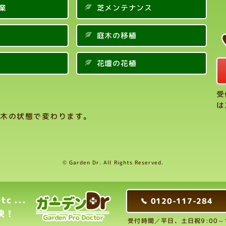
業
芝メンテナンス
庭木の移植
花壇の花植
受
は
木の状態で変わります。
© Garden Dr. All Rights Reserved.
 ...
0120-117-284
決！
受付時間／平日、土日祝9:00～17