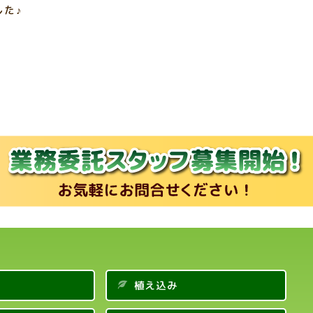
た♪
植え込み