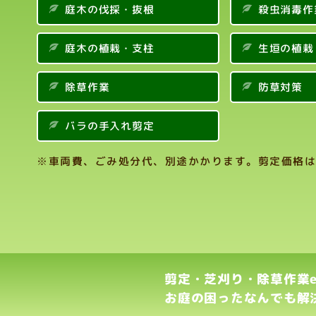
庭木の伐採・抜根
殺虫消毒作
庭木の植栽・支柱
生垣の植栽
除草作業
防草対策
バラの手入れ剪定
※車両費、ごみ処分代、別途かかります。剪定価格は
剪定・芝刈り・除草作業etc
お庭の困ったなんでも解