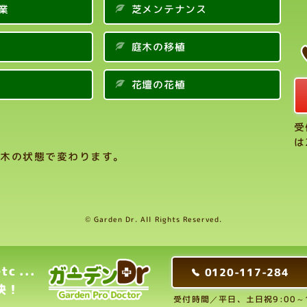
業
芝メンテナンス
庭木の移植
花壇の花植
受
は
木の状態で変わります。
© Garden Dr. All Rights Reserved.
 ...
0120-117-284
決！
受付時間／平日、土日祝9:00～17