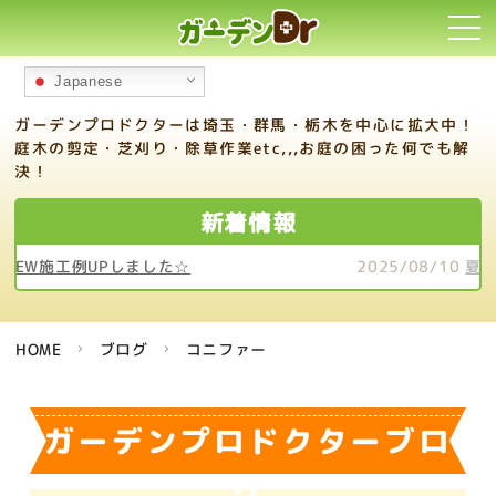
toggl
navi
Japanese
ガーデンプロドクターは埼玉・群馬・栃木を中心に拡大中！
庭木の剪定・芝刈り・除草作業etc,,,お庭の困った何でも解
決！
新着情報
2025/08/10
夏季休業のお知らせ（8/13～16）
HOME
ブログ
コニファー
ガーデンプロドクターブロ
グ