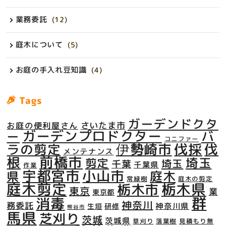
業務委託
(12)
庭木について
(5)
お庭の手入れ豆知識
(4)
Tags
ガーデンドクタ
さいたま市
お庭の便利屋さん
ガーデンプロドクター
バ
ー
コニファー
伊勢崎市
伐採
伐
ラの剪定
メンテナンス
前橋市
根
埼玉
剪定
埼玉
千葉
千葉県
作業
宇都宮市
小山市
県
庭木
常緑樹
庭木の剪定
庭木剪定
栃木県
栃木市
東京
業
東京都
群
消毒
神奈川
務委託
神奈川県
生垣
研修
熊谷市
馬県
芝刈り
茨城
茨城県
草刈り
落葉樹
見積もり無