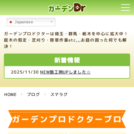
toggl
navi
Japanese
ガーデンプロドクターは埼玉・群馬・栃木を中心に拡大中！
庭木の剪定・芝刈り・除草作業etc,,,お庭の困った何でも解
決！
新着情報
施工例UPしました☆
2025/08/10
夏季休業の
HOME
ブログ
スマラグ
ガーデンプロドクターブロ
グ